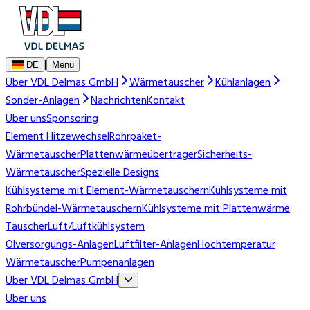
|
DE
Menü
Über VDL Delmas GmbH
Wärmetauscher
Kühlanlagen
Sonder-Anlagen
Nachrichten
Kontakt
Über uns
Sponsoring
Element Hitzewechsel
Rohrpaket-
Wärmetauscher
Plattenwärmeübertrager
Sicherheits-
Wärmetauscher
Spezielle Designs
Kühlsysteme mit Element-Wärmetauschern
Kühlsysteme mit
Rohrbündel-Wärmetauschern
Kühlsysteme mit Plattenwärme
Tauscher
Luft/Luftkühlsystem
Ölversorgungs-Anlagen
Luftfilter-Anlagen
Hochtemperatur
Wärmetauscher
Pumpenanlagen
Über VDL Delmas GmbH
Über uns