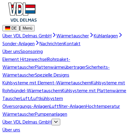
|
DE
Menü
Über VDL Delmas GmbH
Wärmetauscher
Kühlanlagen
Sonder-Anlagen
Nachrichten
Kontakt
Über uns
Sponsoring
Element Hitzewechsel
Rohrpaket-
Wärmetauscher
Plattenwärmeübertrager
Sicherheits-
Wärmetauscher
Spezielle Designs
Kühlsysteme mit Element-Wärmetauschern
Kühlsysteme mit
Rohrbündel-Wärmetauschern
Kühlsysteme mit Plattenwärme
Tauscher
Luft/Luftkühlsystem
Ölversorgungs-Anlagen
Luftfilter-Anlagen
Hochtemperatur
Wärmetauscher
Pumpenanlagen
Über VDL Delmas GmbH
Über uns